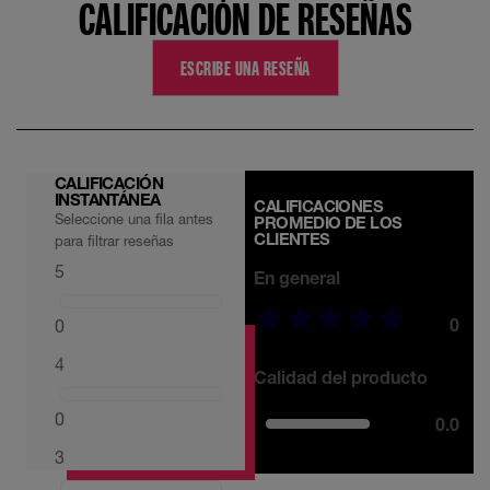
CALIFICACIÓN DE RESEÑAS
ESCRIBE UNA RESEÑA
CALIFICACIÓN
INSTANTÁNEA
CALIFICACIONES
Seleccione una fila antes
PROMEDIO DE LOS
CLIENTES
para filtrar reseñas
5
En general
0
0
4
Calidad del producto
0
0.0
3