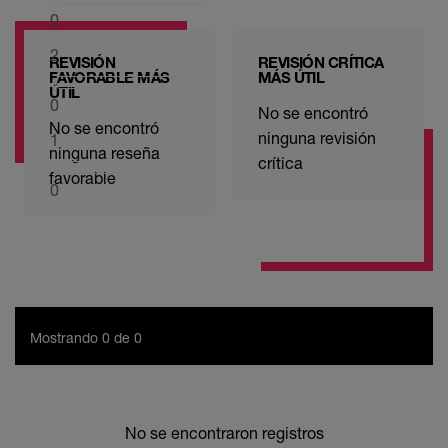
0
2
REVISIÓN
REVISIÓN CRÍTICA
FAVORABLE MÁS
MÁS ÚTIL
ÚTIL
0
No se encontró
No se encontró
ninguna revisión
1
ninguna reseña
crítica
favorable
0
Mostrando 0 de 0
No se encontraron registros