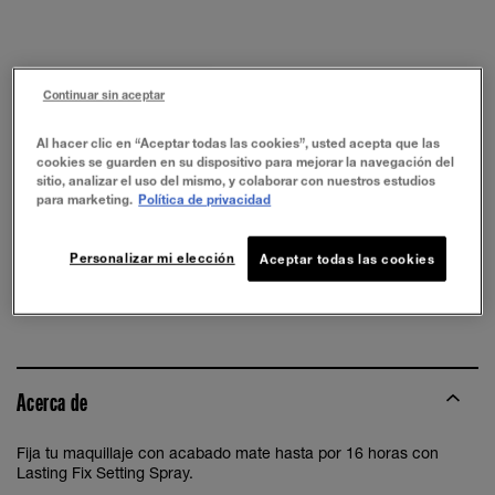
PRUÉBALO
Continuar sin aceptar
Al hacer clic en “Aceptar todas las cookies”, usted acepta que las
cookies se guarden en su dispositivo para mejorar la navegación del
sitio, analizar el uso del mismo, y colaborar con nuestros estudios
para marketing.
Política de privacidad
Personalizar mi elección
Aceptar todas las cookies
Lasting Fix
Acerca de
Fija tu maquillaje con acabado mate hasta por 16 horas con
Lasting Fix Setting Spray.