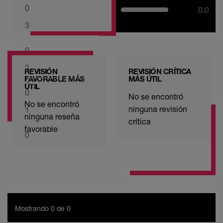
0
0.0
3
0
2
REVISIÓN
REVISIÓN CRÍTICA
FAVORABLE MÁS
MÁS ÚTIL
ÚTIL
0
No se encontró
No se encontró
ninguna revisión
1
ninguna reseña
crítica
favorable
0
Mostrando 0 de 0