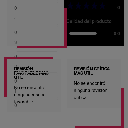
0
0
4
Calidad del producto
0
0.0
3
0
2
REVISIÓN
REVISIÓN CRÍTICA
FAVORABLE MÁS
MÁS ÚTIL
ÚTIL
0
No se encontró
No se encontró
ninguna revisión
1
ninguna reseña
crítica
favorable
0