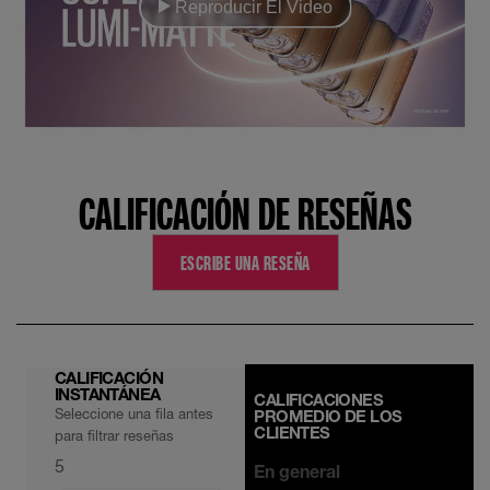
Reproducir El Video
CALIFICACIÓN DE RESEÑAS
ESCRIBE UNA RESEÑA
CALIFICACIÓN
INSTANTÁNEA
CALIFICACIONES
Seleccione una fila antes
PROMEDIO DE LOS
CLIENTES
para filtrar reseñas
5
En general