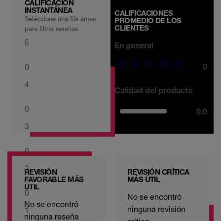
CALIFICACIÓN
INSTANTÁNEA
CALIFICACIONES
Seleccione una fila antes
PROMEDIO DE LOS
CLIENTES
para filtrar reseñas
5
En general
0
0
4
Calidad del producto
0
0.0
3
0
2
REVISIÓN
REVISIÓN CRÍTICA
FAVORABLE MÁS
MÁS ÚTIL
ÚTIL
0
No se encontró
No se encontró
ninguna revisión
1
ninguna reseña