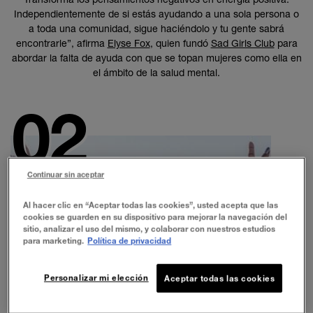
Independientemente de si estás ayudando a una sola persona o
a toda una comunidad, sigue haciéndolo y tu gente sabrá
encontrarle”, afirma
Elyse Fox
, quien fundó
Sad Girls Club
para
abordar la falta de ayuda con que se topan mujeres como ella en
el ámbito de la salud mental.
Continuar sin aceptar
Al hacer clic en “Aceptar todas las cookies”, usted acepta que las
cookies se guarden en su dispositivo para mejorar la navegación del
sitio, analizar el uso del mismo, y colaborar con nuestros estudios
para marketing.
Política de privacidad
Personalizar mi elección
Aceptar todas las cookies