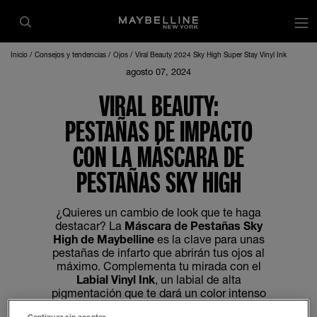
Inicio
Consejos y tendencias
Ojos
Viral Beauty 2024 Sky High Super Stay Vinyl Ink
agosto 07, 2024
VIRAL BEAUTY:
PESTAÑAS DE IMPACTO
CON LA MÁSCARA DE
PESTAÑAS SKY HIGH
¿Quieres un cambio de look que te haga
destacar? La
Máscara de Pestañas Sky
High de Maybelline
es la clave para unas
pestañas de infarto que abrirán tus ojos al
máximo. Complementa tu mirada con el
Labial Vinyl Ink
, un labial de alta
pigmentación que te dará un color intenso
y duradero. ¡Prepárate para recibir miles
Continuar sin aceptar