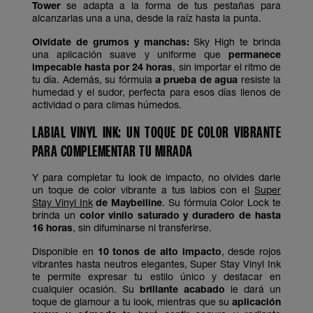
Tower
se adapta a la forma de tus pestañas para
alcanzarlas una a una, desde la raíz hasta la punta.
Olvídate de grumos y manchas:
Sky High te brinda
una aplicación suave y uniforme que
permanece
impecable hasta por 24 horas
, sin importar el ritmo de
tu día. Además, su fórmula
a prueba de agua
resiste la
humedad y el sudor, perfecta para esos días llenos de
actividad o para climas húmedos.
LABIAL VINYL INK: UN TOQUE DE COLOR VIBRANTE
PARA COMPLEMENTAR TU MIRADA
Y para completar tu look de impacto, no olvides darle
un toque de color vibrante a tus labios con el
Super
Stay Vinyl Ink
de Maybelline
. Su fórmula Color Lock te
brinda un
color vinilo saturado y duradero de hasta
16 horas
, sin difuminarse ni transferirse.
Disponible en
10 tonos de alto impacto
, desde rojos
vibrantes hasta neutros elegantes, Super Stay Vinyl Ink
te permite expresar tu estilo único y destacar en
cualquier ocasión. Su
brillante acabado
le dará un
toque de glamour a tu look, mientras que su
aplicación