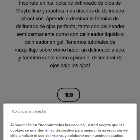
Inspírate en los looks de delineado de ojos de
Maybelline y muchos más diseños de delineado
atractivos. Aprende a dominar la técnica de
delineado de ojos perfecta, tanto con delineador
semipermanente como con delineador líquido o
delineador en gel. Tenemos tutoriales de
maquillaje sobre cómo hacer un delineado alado,
¡y también sobre cómo aplicar el delineador de
ojos bajo los ojos!
TODO
Continuar sin aceptar
TUTORIALES DE MAQUILLAJE DE DELINEADORES DE OJOS
Al hacer clic en “Aceptar todas las cookies”, usted acepta que las
cookies se guarden en su dispositivo para mejorar la navegación del
TUTORIALES DE MAQUILLAJE DE CEJAS
sitio, analizar el uso del mismo, y colaborar con nuestros estudios