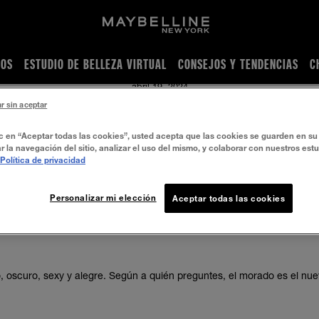
IOS
ESTUDIO DE BELLEZA VIRTUAL
CONSEJOS Y TENDENCIAS
C
os y laca de labios - Maybelline
abril 19, 2024
r sin aceptar
LO MEJOR DE
ic en “Aceptar todas las cookies”, usted acepta que las cookies se guarden en su 
LABIAL MORADO
r la navegación del sitio, analizar el uso del mismo, y colaborar con nuestros est
Política de privacidad
Personalizar mi elección
Aceptar todas las cookies
DE TONOS BAYA A TONOS VINO
, oscuro, sexy y alegre. Según a quién preguntes, el morado es el nue