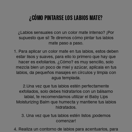
¿CÓMO PINTARSE LOS LABIOS MATE?
¿Labios sensuales con un color mate intenso? ¡Por
supuesto que sí! Te diremos cómo pintar tus labios
mate paso a paso.
1. Para aplicar un color mate en tus labios, estos deben
estar lisos y suaves, para ello lo primero que hay que
hacer es exfoliarlos. ¿Cómo? es muy sencillo, solo
mezcla bien un poco de miel y azúcar, aplícala en tus
labios, da pequeños masajes en círculos y limpia con
agua templada.
2.Una vez que tus labios estén perfectamente
exfoliados, solo debes hidratarlos con un bálsamo
labial, te recomendamos utilizar el Baby Lips
Moisturizing Balm que humecta y mantiene tus labios
hidratados.
3. Una vez que tus labios estén listos ¡podemos
comenzar!
4. Realiza un contorno de labios para acentuarlos, para