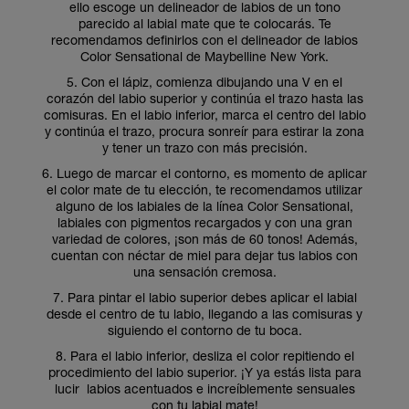
ello escoge un delineador de labios de un tono
parecido al labial mate que te colocarás. Te
recomendamos definirlos con el delineador de labios
Color Sensational de Maybelline New York.
5. Con el lápiz, comienza dibujando una V en el
corazón del labio superior y continúa el trazo hasta las
comisuras. En el labio inferior, marca el centro del labio
y continúa el trazo, procura sonreír para estirar la zona
y tener un trazo con más precisión.
6. Luego de marcar el contorno, es momento de aplicar
el color mate de tu elección, te recomendamos utilizar
alguno de los labiales de la línea Color Sensational,
labiales con pigmentos recargados y con una gran
variedad de colores, ¡son más de 60 tonos! Además,
cuentan con néctar de miel para dejar tus labios con
una sensación cremosa.
7. Para pintar el labio superior debes aplicar el labial
desde el centro de tu labio, llegando a las comisuras y
siguiendo el contorno de tu boca.
8. Para el labio inferior, desliza el color repitiendo el
procedimiento del labio superior. ¡Y ya estás lista para
lucir labios acentuados e increíblemente sensuales
con tu labial mate!