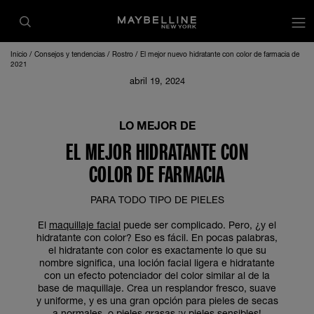
Inicio
Consejos y tendencias
Rostro
El mejor nuevo hidratante con color de farmacia de
2021
abril 19, 2024
LO MEJOR DE
EL MEJOR HIDRATANTE CON
COLOR DE FARMACIA
PARA TODO TIPO DE PIELES
El
maquillaje facial
puede ser complicado. Pero, ¿y el
hidratante con color? Eso es fácil. En pocas palabras,
el hidratante con color es exactamente lo que su
nombre significa, una loción facial ligera e hidratante
con un efecto potenciador del color similar al de la
base de maquillaje. Crea un resplandor fresco, suave
y uniforme, y es una gran opción para pieles de secas
a normales, o pieles grasas ¡y pieles sensibles!