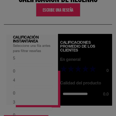
ESCRIBE UNA RESEÑA
CALIFICACIÓN
INSTANTÁNEA
CALIFICACIONES
Seleccione una fila antes
PROMEDIO DE LOS
CLIENTES
para filtrar reseñas
5
En general
0
0
4
Calidad del producto
0
0.0
3
0