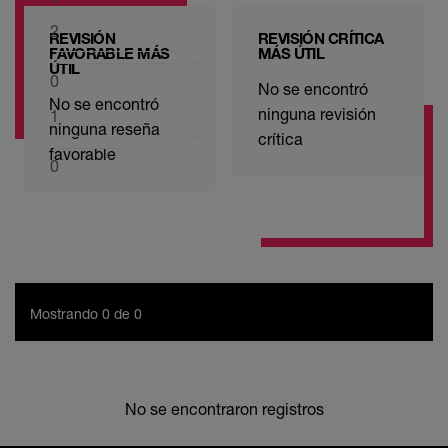
2
REVISIÓN
REVISIÓN CRÍTICA
FAVORABLE MÁS
MÁS ÚTIL
ÚTIL
0
No se encontró
No se encontró
ninguna revisión
1
ninguna reseña
crítica
favorable
0
Mostrando 0 de 0
No se encontraron registros